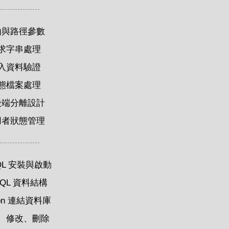
由與路徑參數
求字串處理
入資料驗證
態檔案處理
後端分離設計
用者狀態管理
QL 安裝與啟動
SQL 資料結構
hon 連結資料庫
、修改、刪除