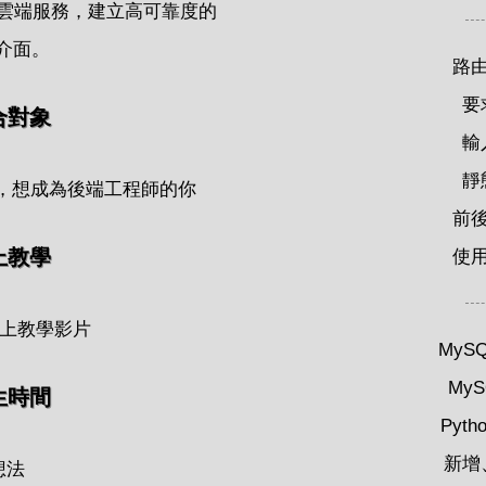
以及雲端服務，建立高可靠度的
I 介面。
路
要
合對象
輸
靜
基礎，想成為後端工程師的你
前
上教學
使
I 線上教學影片
MyS
My
生時間
Pyt
新增
想法