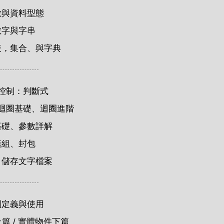
數與資料型態
數字與字串
表
，
集合、與字典
控制：
判斷式
迴圈基礎
、
迴圈進階
基礎
、
參數詳解
模組
、
封包
、儲存文字檔案
別定義與使用
上篇
/
實體物件下篇