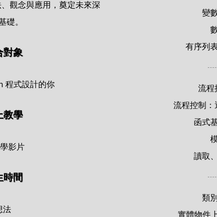
本語法、觀念與應用，奠定未來深
變
基礎。
有序列
合對象
on 程式設計的你
流程
流程控制：
上教學
函式
上教學影片
讀取
生時間
類
想法
實體物件