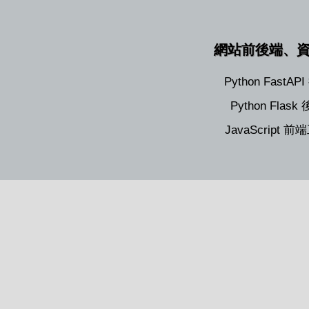
網站前後端、
Python FastA
Python Flas
JavaScript 